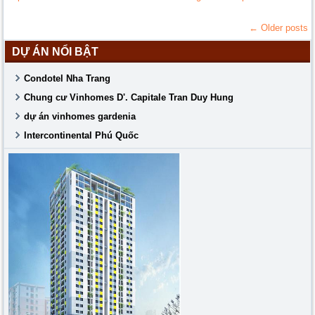
←
Older posts
DỰ ÁN NỔI BẬT
Condotel Nha Trang
Chung cư Vinhomes D'. Capitale Tran Duy Hung
dự án vinhomes gardenia
Intercontinental Phú Quốc