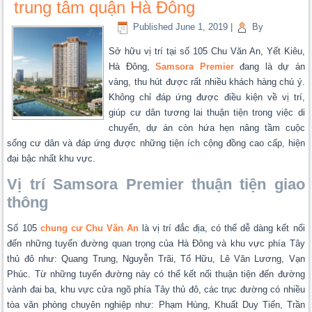
trung tâm quận Hà Đông
Published
June 1, 2019
|
By
Sở hữu vị trí tại số 105 Chu Văn An, Yết Kiêu,
Hà Đông,
Samsora Premier
đang là dự án
vàng, thu hút được rất nhiều khách hàng chú ý.
Không chỉ đáp ứng được điều kiện về vị trí,
giúp cư dân tương lai thuận tiện trong việc di
chuyển, dự án còn hứa hẹn nâng tầm cuộc
sống cư dân và đáp ứng được những tiện ích cộng đồng cao cấp, hiện
đại bậc nhất khu vực.
Vị trí Samsora Premier thuận tiện giao
thông
Số 105
chung cư Chu Văn An
là vị trí đắc địa, có thể dễ dàng kết nối
đến những tuyến đường quan trọng của Hà Đông và khu vực phía Tây
thủ đô như: Quang Trung, Nguyễn Trãi, Tố Hữu, Lê Văn Lương, Vạn
Phúc. Từ những tuyến đường này có thể kết nối thuận tiện đến đường
vành đai ba, khu vực cửa ngõ phía Tây thủ đô, các trục đường có nhiều
tòa văn phòng chuyên nghiệp như: Phạm Hùng, Khuất Duy Tiến, Trần