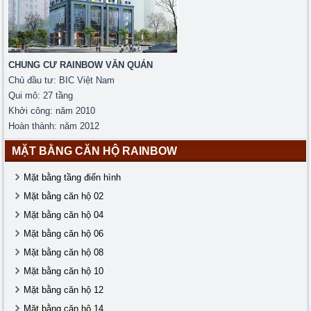
CHUNG CƯ RAINBOW VĂN QUÁN
Chủ đầu tư: BIC Việt Nam
Qui mô: 27 tầng
Khởi công: năm 2010
Hoàn thành: năm 2012
MẶT BẰNG CĂN HỘ RAINBOW
Mặt bằng tầng điển hình
Mặt bằng căn hộ 02
Mặt bằng căn hộ 04
Mặt bằng căn hộ 06
Mặt bằng căn hộ 08
Mặt bằng căn hộ 10
Mặt bằng căn hộ 12
Mặt bằng căn hộ 14