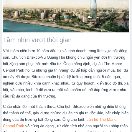
Tầm nhìn vượt thời gian
Với thâm niên hơn 10 năm đầu tư và kinh doanh trong lĩnh vực bất động
sản, Chủ tịch Bitexco-Vũ Quang Hội không chịu ngồi yên đợi thị trường
bất động sản phục hồi mới đầu tư. Ông khẳng định, dự án The Manor
Central Park hội tụ những giá trị “vàng” đủ để hấp dẫn người mua, bởi dự
án này đã được Bitexco chuẩn bị rất kỹ lưỡng trong suốt 5 năm qua,
nghiên cứu nhiều khía cạnh khác nhau, từ quy hoạch, kiến trúc đô thị, xã
hội, văn hóa, kinh tế để đưa ra một sản phẩm có thể đáp ứng được nhu
cầu rất đa dạng của thị trường.
Chấp nhận đối mặt thách thức, Chủ tịch Bitexco biến những điều không
thể thành có thể, gây dựng những dự án có giá trị độc đáo, bất chấp biến
động của thị trường bất động sản. Ông cho biết,
căn hộ The Manor
Central Park
vô cùng đa dạng , từ diện tích nhỏ cho người thu nhập thấp