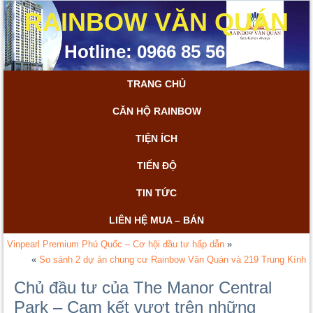
RAINBOW VĂN QUÁN
Hotline: 0966 85 56 85
TRANG CHỦ
CĂN HỘ RAINBOW
TIỆN ÍCH
TIẾN ĐỘ
TIN TỨC
LIÊN HỆ MUA – BÁN
Vinpearl Premium Phú Quốc – Cơ hội đầu tư hấp dẫn
»
«
So sánh 2 dự án chung cư Rainbow Văn Quán và 219 Trung Kính
Chủ đầu tư của The Manor Central
Park – Cam kết vượt trên những