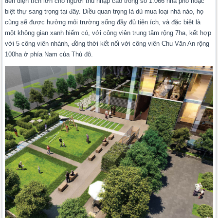
đến diện tích lớn cho người thu nhập cao trong số 1.066 nhà phố hoặc
biệt thự sang trọng tại đây. Điều quan trọng là dù mua loại nhà nào, họ
cũng sẽ được hưởng môi trường sống đầy đủ tiện ích, và đặc biệt là
một không gian xanh hiếm có, với công viên trung tâm rộng 7ha, kết hợp
với 5 công viên nhánh, đồng thời kết nối với công viên Chu Văn An rộng
100ha ở phía Nam của Thủ đô.