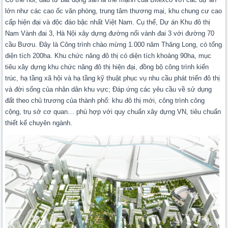
lớn như các cao ốc văn phòng, trung tâm thương mại, khu chung cư cao
cấp hiện đại và độc đáo bậc nhất Việt Nam. Cụ thể, Dự án Khu đô thị
Nam Vành đai 3, Hà Nội xây dựng đường nối vành đai 3 với đường 70
cầu Bươu. Đây là Công trình chào mừng 1.000 năm Thăng Long, có tổng
diện tích 200ha. Khu chức năng đô thị có diện tích khoảng 90ha, mục
tiêu xây dựng khu chức năng đô thị hiện đại, đồng bộ công trình kiến
trúc, hạ tầng xã hội và hạ tầng kỹ thuật phục vụ nhu cầu phát triển đô thị
và đời sống của nhân dân khu vực; Đáp ứng các yêu cầu về sử dụng
đất theo chủ trương của thành phố: khu đô thị mới, công trình công
cộng, trụ sở cơ quan… phù hợp với quy chuẩn xây dựng VN, tiêu chuẩn
thiết kế chuyên ngành.