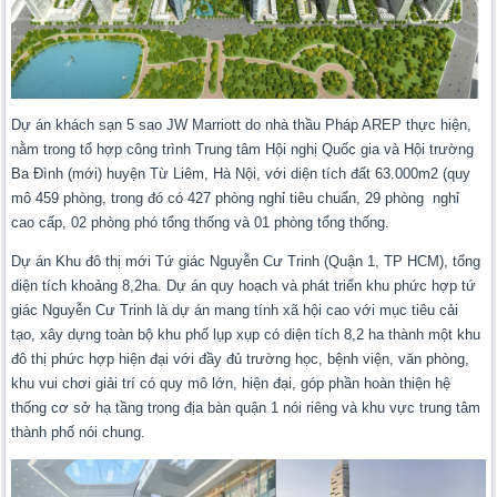
Dự án khách sạn 5 sao JW Marriott do nhà thầu Pháp AREP thực hiện,
nằm trong tổ hợp công trình Trung tâm Hội nghị Quốc gia và Hội trường
Ba Đình (mới) huyện Từ Liêm, Hà Nội, với diện tích đất 63.000m2 (quy
mô 459 phòng, trong đó có 427 phòng nghỉ tiêu chuẩn, 29 phòng nghỉ
cao cấp, 02 phòng phó tổng thống và 01 phòng tổng thống.
Dự án Khu đô thị mới Tứ giác Nguyễn Cư Trinh (Quận 1, TP HCM), tổng
diện tích khoảng 8,2ha. Dự án quy hoạch và phát triển khu phức hợp tứ
giác Nguyễn Cư Trinh là dự án mang tính xã hội cao với mục tiêu cải
tạo, xây dựng toàn bộ khu phố lụp xụp có diện tích 8,2 ha thành một khu
đô thị phức hợp hiện đại với đầy đủ trường học, bệnh viện, văn phòng,
khu vui chơi giải trí có quy mô lớn, hiện đại, góp phần hoàn thiện hệ
thống cơ sở hạ tầng trong địa bàn quận 1 nói riêng và khu vực trung tâm
thành phố nói chung.