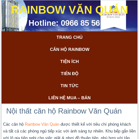
RAINBOW VĂN QUÁN
Hotline: 0966 85 56 85
TRANG CHỦ
CĂN HỘ RAINBOW
TIỆN ÍCH
TIẾN ĐỘ
TIN TỨC
LIÊN HỆ MUA – BÁN
Nội thất căn hộ Rainbow Văn Quán
Các căn hộ
Rainbow Văn Quán
được thiết kế với tiêu chí phòng khách
và tất cả các phòng ngủ tiếp xúc với ánh sáng tự nhiên. Khu bếp gắn liền
với lô gia tiện nghi cho việc giặt & phơi đồ thuận tiện, phù hợp với tập