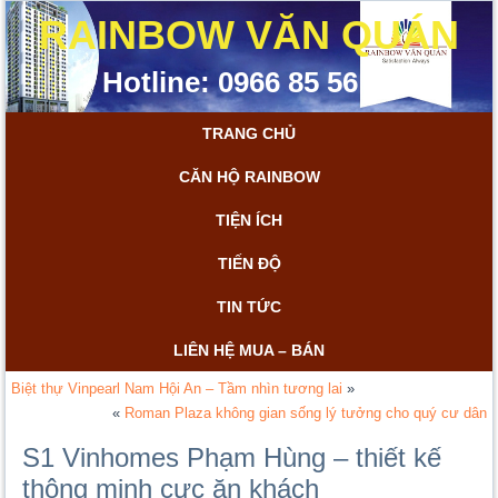
RAINBOW VĂN QUÁN
Hotline: 0966 85 56 85
TRANG CHỦ
CĂN HỘ RAINBOW
TIỆN ÍCH
TIẾN ĐỘ
TIN TỨC
LIÊN HỆ MUA – BÁN
Biệt thự Vinpearl Nam Hội An – Tầm nhìn tương lai
»
«
Roman Plaza không gian sống lý tưởng cho quý cư dân
S1 Vinhomes Phạm Hùng – thiết kế
thông minh cực ăn khách