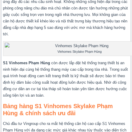
ứng đầy đủ các nhu cầu sinh hoạt. Không những sống hiện đại trong các
phòng công năng chu đáo mà chủ nhân còn được tận hưởng những phút
giây cuộc sống trọn vẹn trong ngôi nhà thượng lưu. Mọi không gian của
căn hộ được thiết kế khéo léo và nội thất trưng bày thương hiệu tạo nên
đẳng cấp nhà đẹp hạng 5 sao đúng với ước mơ mà khách hàng hướng
tới.
Vinhomes Skylake Phạm Hùng
S1 Vinhomes Phạm Hùng
còn được lắp đặt hệ thống trang thiết bị an
ninh hiện đại cùng hệ thống thang máy cao cấp trong tòa nhà. Trong suốt
quá trình hoạt động cam kết trang thiết bị kỹ thuật sẽ được bảo trì theo
định kỳ đảm bảo công suất hoạt động luôn được hiệu quả. Nhờ đó cộng
đồng cư dân an cư tại tòa tháp sẽ hoàn toàn yên tâm được hưởng cuộc
sống tiện lợi và an toàn.
Bảng hàng S1 Vinhomes Skylake Phạm
Hùng & chính sách ưu đãi
Chủ đầu tư Vingroup cho ra mắt hệ thống căn hộ cao cấp S1 Vinhomes
Phạm Hùng với đa dạng các mức giá khác nhau tùy thuộc vào diện tích