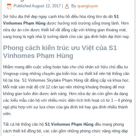
Published
August 12, 2017
|
By
quangtuyen
Sở hữu địa thế đẹp ngay cạnh khu hồ điều hòa rộng lớn do đó
S1
Vinhomes Phạm Hùng
được hưởng môi trường sống trong lành. Hơn
nữa dự án còn được thiết kế rất đẳng cấp với không gian thoáng mát,
sang trọng là ngôi nhà lý tưởng dành cho các gia đình hiện đại thời nay.
Phong cách kiến trúc ưu Việt của S1
Vinhomes Phạm Hùng
Nhằm mang đến cuộc sống hoàn hảo cho chủ nhân sở hữu chủ đầu tư
Vingroup cùng những chuyên gia kiến trúc sư thiết kế nên hệ thống căn
hộ tại tòa S1 Vinhomes Skylake Phạm Hùng rất đẳng cấp và khoa học.
Mỗi mặt sàn mật độ chỉ 12 căn tạo nên những khoảng thoáng để mọi
không gian luôn đón được ánh sáng. Hơn nữa dự án còn gồm đa dạng
các kiểu mẫu căn hộ với nhiều mức diện tích linh hoạt có từ 1 – 4 phòng
ngủ phù hợp với sự lựa chọn của gia đình trẻ hay gia đình nhiều thành
viên.
Tất cả hệ thống căn hộ
S1 Vinhomes Phạm Hùng
đều mang phong
cách thiết kế đồng bộ, các căn gồm những phòng chức năng riêng đáp