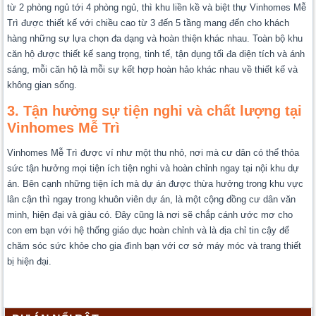
từ 2 phòng ngủ tới 4 phòng ngủ, thì khu liền kề và biệt thự Vinhomes Mễ
Trì được thiết kế với chiều cao từ 3 đến 5 tầng mang đến cho khách
hàng những sự lựa chọn đa dạng và hoàn thiện khác nhau. Toàn bộ khu
căn hộ được thiết kế sang trọng, tinh tế, tận dụng tối đa diện tích và ánh
sáng, mỗi căn hộ là mỗi sự kết hợp hoàn hảo khác nhau về thiết kế và
không gian sống.
3. Tận hưởng sự tiện nghi và chất lượng tại
Vinhomes Mễ Trì
Vinhomes Mễ Trì được ví như một thu nhỏ, nơi mà cư dân có thể thỏa
sức tận hưởng mọi tiện ích tiện nghi và hoàn chỉnh ngay tại nội khu dự
án. Bên cạnh những tiện ích mà dự án được thừa hưởng trong khu vực
lân cận thì ngay trong khuôn viên dự án, là một cộng đồng cư dân văn
minh, hiện đại và giàu có. Đây cũng là nơi sẽ chắp cánh ước mơ cho
con em bạn với hệ thống giáo dục hoàn chỉnh và là địa chỉ tin cậy để
chăm sóc sức khỏe cho gia đình bạn với cơ sở máy móc và trang thiết
bị hiện đại.