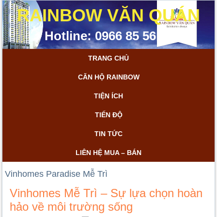
RAINBOW VĂN QUÁN
Hotline: 0966 85 56 85
TRANG CHỦ
CĂN HỘ RAINBOW
TIỆN ÍCH
TIẾN ĐỘ
TIN TỨC
LIÊN HỆ MUA – BÁN
Vinhomes Paradise Mễ Trì
Vinhomes Mễ Trì – Sự lựa chọn hoàn
hảo về môi trường sống