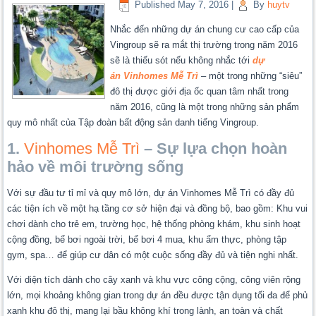
Published
May 7, 2016
|
By
huytv
Nhắc đến những dự án chung cư cao cấp của
Vingroup sẽ ra mắt thị trường trong năm 2016
sẽ là thiếu sót nếu không nhắc tới
dự
án Vinhomes Mễ Trì
– một trong những “siêu”
đô thị được giới địa ốc quan tâm nhất trong
năm 2016, cũng là một trong những sản phẩm
quy mô nhất của Tập đoàn bất động sản danh tiếng Vingroup.
1.
Vinhomes Mễ Trì
– Sự lựa chọn hoàn
hảo về môi trường sống
Với sự đầu tư tỉ mỉ và quy mô lớn, dự án Vinhomes Mễ Trì có đầy đủ
các tiện ích về một hạ tầng cơ sở hiện đại và đồng bộ, bao gồm: Khu vui
chơi dành cho trẻ em, trường học, hệ thống phòng khám, khu sinh hoạt
cộng đồng, bể bơi ngoài trời, bể bơi 4 mua, khu ẩm thực, phòng tập
gym, spa… để giúp cư dân có một cuộc sống đầy đủ và tiện nghi nhất.
Với diện tích dành cho cây xanh và khu vực công cộng, công viên rộng
lớn, mọi khoảng không gian trong dự án đều được tận dụng tối đa để phủ
xanh khu đô thị, mang lại bầu không khí trong lành, an toàn và chất