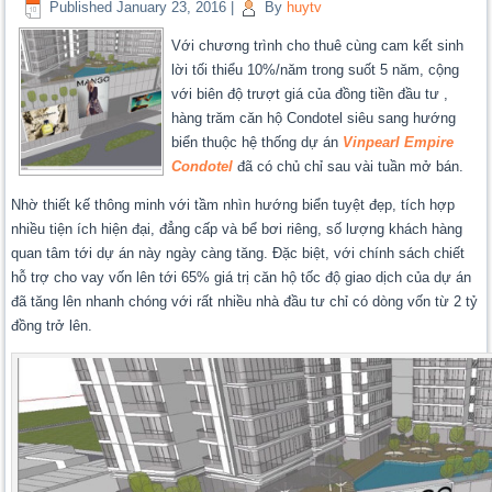
Published
January 23, 2016
|
By
huytv
Với chương trình cho thuê cùng cam kết sinh
lời tối thiểu 10%/năm trong suốt 5 năm, cộng
với biên độ trượt giá của đồng tiền đầu tư ,
hàng trăm căn hộ Condotel siêu sang hướng
biển thuộc hệ thống dự án
Vinpearl Empire
Condotel
đã có chủ chỉ sau vài tuần mở bán.
Nhờ thiết kế thông minh với tầm nhìn hướng biển tuyệt đẹp, tích hợp
nhiều tiện ích hiện đại, đẳng cấp và bể bơi riêng, số lượng khách hàng
quan tâm tới dự án này ngày càng tăng. Đặc biệt, với chính sách chiết
hỗ trợ cho vay vốn lên tới 65% giá trị căn hộ tốc độ giao dịch của dự án
đã tăng lên nhanh chóng với rất nhiều nhà đầu tư chỉ có dòng vốn từ 2 tỷ
đồng trở lên.