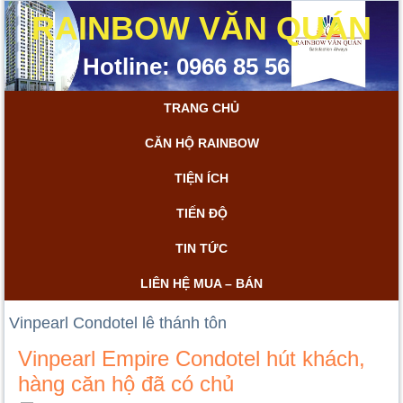
RAINBOW VĂN QUÁN
Hotline: 0966 85 56 85
TRANG CHỦ
CĂN HỘ RAINBOW
TIỆN ÍCH
TIẾN ĐỘ
TIN TỨC
LIÊN HỆ MUA – BÁN
Vinpearl Condotel lê thánh tôn
Vinpearl Empire Condotel hút khách,
hàng căn hộ đã có chủ