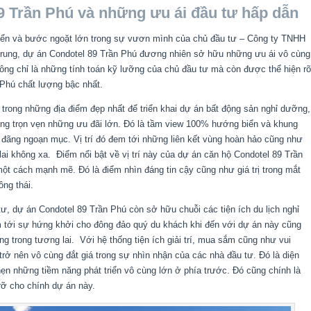
9 Trần Phú và những ưu ái đầu tư hấp dẫn
riển và bước ngoặt lớn trong sự vươn mình của chủ đầu tư – Công ty TNHH
 Trung, dự án Condotel 89 Trần Phú đương nhiên sở hữu những ưu ái vô cùng
không chỉ là những tính toán kỹ lưỡng của chủ đầu tư mà còn được thể hiện rõ
 Phú
chất lượng bậc nhất.
trong những địa điểm đẹp nhất để triển khai dự án bất động sản nghỉ dưỡng,
g trọn vẹn những ưu đãi lớn. Đó là tầm view 100% hướng biển và khung
g đãng ngoạn mục. Vị trí đó đem tới những liên kết vùng hoàn hảo cũng như
 lai không xa.
Điểm nổi bật về vị trí này của
dự án căn hộ Condotel 89 Trần
ột cách mạnh mẽ. Đó là điểm nhìn đáng tin cậy cũng như giá trị trong mắt
ng thái.
tư, dự án Condotel 89 Trần Phú còn sở hữu chuỗi các tiện ích du lịch nghỉ
m tới sự hứng khởi cho đông đảo quý du khách khi đến với dự án này cũng
ống trong tương lai.
Với hệ thống tiện ích giải trí, mua sắm cũng như vui
trở nên vô cùng đắt giá trong sự nhìn nhận của các nhà đầu tư. Đó là diện
 những tiềm năng phát triển vô cùng lớn ở phía trước. Đó cũng chính là
rỡ cho chính dự án này.