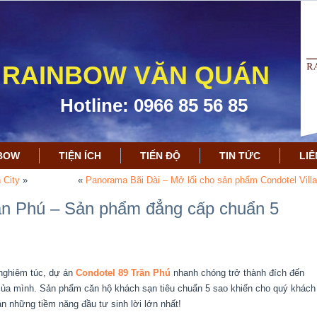
RAINBOW VĂN QUÁN
Hotline: 0966 85 56 85
NBOW
TIỆN ÍCH
TIẾN ĐỘ
TIN TỨC
LIÊ
 City
»
«
Panorama Bãi Dài – Mở lối cho sản phẩm Condotel Villa
ần Phú – Sản phẩm đẳng cấp chuẩn 5
 nghiêm túc, dự án
Condotel 89 Trần Phú
nhanh chóng trở thành đích đến
của mình. Sản phẩm căn hộ khách sạn tiêu chuẩn 5 sao khiến cho quý khách
n những tiềm năng đầu tư sinh lời lớn nhất!