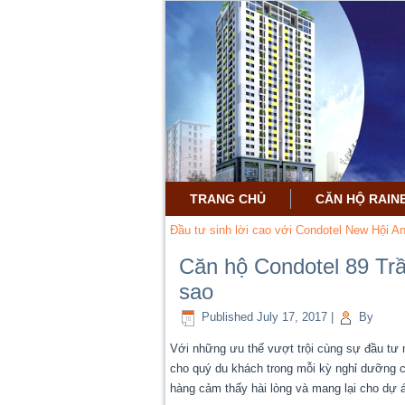
TRANG CHỦ
CĂN HỘ RAI
Đầu tư sinh lời cao với Condotel New Hội An
Căn hộ Condotel 89 Tr
sao
Published
July 17, 2017
|
By
Với những ưu thế vượt trội cùng sự đầu tư
cho quý du khách trong mỗi kỳ nghỉ dưỡng 
hàng cảm thấy hài lòng và mang lại cho dự á