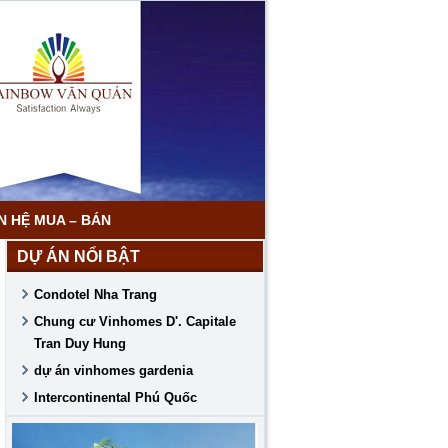
N HỆ MUA – BÁN
DỰ ÁN NỔI BẬT
Condotel Nha Trang
Chung cư Vinhomes D'. Capitale
Tran Duy Hung
dự án vinhomes gardenia
Intercontinental Phú Quốc