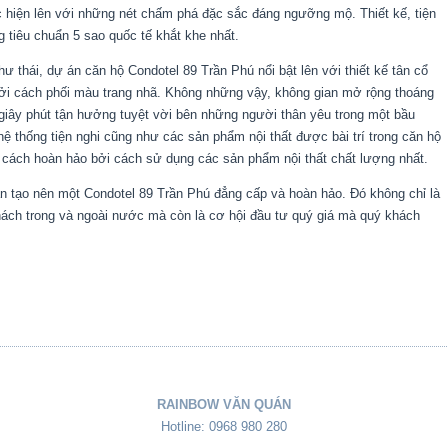
 hiện lên với những nét chấm phá đặc sắc đáng ngưỡng mộ. Thiết kế, tiện
 tiêu chuẩn 5 sao quốc tế khắt khe nhất.
hư thái,
dự án căn hộ Condotel 89 Trần Phú nổi bật lên với thiết kế tân cổ
 bởi cách phối màu trang nhã. Không những vậy, không gian mở rộng thoáng
giây phút tận hưởng tuyệt vời bên những người thân yêu trong một bầu
 thống tiện nghi cũng như các sản phẩm nội thất được bài trí trong căn hộ
 cách hoàn hảo bởi cách sử dụng các sản phẩm nội thất chất lượng nhất.
ần tạo nên một Condotel 89 Trần Phú đẳng cấp và hoàn hảo. Đó không chỉ là
ách trong và ngoài nước mà còn là cơ hội đầu tư quý giá mà quý khách
RAINBOW VĂN QUÁN
Hotline: 0968 980 280