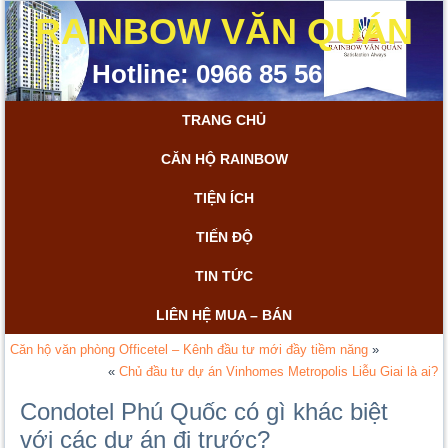
RAINBOW VĂN QUÁN
Hotline: 0966 85 56 85
TRANG CHỦ
CĂN HỘ RAINBOW
TIỆN ÍCH
TIẾN ĐỘ
TIN TỨC
LIÊN HỆ MUA – BÁN
Căn hộ văn phòng Officetel – Kênh đầu tư mới đầy tiềm năng
»
«
Chủ đầu tư dự án Vinhomes Metropolis Liễu Giai là ai?
Condotel Phú Quốc có gì khác biệt
với các dự án đi trước?