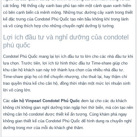
cát trắng. Hệ thống cây xanh bao phủ tạo nên một cảnh quan xanh hiếm
có bên cạnh biển cả mênh mông. Những trục đường cây xanh trong thiết
kế đặc trưng của Condotel Phú Quốc tạo nên bầu không khí trong lành
và vô cùng thích hợp cho những chuyến nghỉ dưỡng lý tưởng.
Lợi ích đầu tư và nghỉ dưỡng của condotel
phú quốc
Condotel Phú Quốc mang lại lợi ích đầu tư to lớn cho các nhà đầu tư khi
lựa chọn. Trước tiên, lợi ích từ hình thức đầu tư Time-share giúp cho
khu căn hộ khách sạn này trở thành lựa chọn của nhiều nhà đầu tư.
Time-share giúp họ có thể chuyển nhượng, cho thuê lại, hay thậm chí
trao quyền thừa kế cho căn hộ, đồng thời nhận một mức lợi nhuận sinh
lời vô cùng lớn.
Các
căn hộ Vinpearl Condotel Phú Quốc
đem lại cho các du khách
không chỉ không gian nghỉ dưỡng tràn ngập hơi thở biển, mà còn tạo nên
những căn hộ condotel được thiết kế ấn tượng. Cùng khám phá ngay
không gian thiết kế của Condotel Phú Quốc để hình dung ra chuyến nghỉ
dưỡng trong mơ của mỗi du khách ghé thăm.