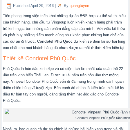
Published
April 29, 2016
|
By
quangtuyen
Tiên phong trong việc triển khai những dự án BĐS hợp xu thế và thị hiếu
của khách hàng, chủ đầu tư Vingroup luôn khiến khách hàng phải trầm
trồ kinh ngạc bởi những sản phẩm đẳng cấp của mình. Với việc kế thừa
và phát huy những điểm mạnh cũng như khắc phục những hạn chế của
các dự án đi trước,
Condotel Phú Quốc
dự kiến sẽ đem lại sự hài long
cao nhất cho mọi khách hàng dù chưa được ra mắt ở thời điểm hiện tại.
Thiết kế Condotel Phú Quốc
Phú Quốc là hòn đảo xinh đẹp và có diện tích lớn nhất của quần thể 22
đảo trên vịnh biển Thái Lan. Được ưu ái nằm trên hòn đảo thơ mộng
này, Vinpearl Condotel Phú Quốc vốn dĩ đã mang trong mình cảnh quan
thiên nhiên hùng vĩ tuyệt đẹp. Bên cạnh đó chính là kiến trúc thiết kế kỳ
diệu từ bàn tay con người, càng tăng thêm nét độc đáo cho Condotel
Phú Quốc.
Condotel Vinpearl Phú Quốc (ảnh minh
Ngoài ra, bao quanh cả dự án chính là những bãi biển xanh trong và dài