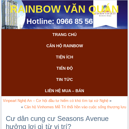
RAINBOW VĂN QUÁN
Hotline: 0966 85 56 85
TRANG CHỦ
CĂN HỘ RAINBOW
TIỆN ÍCH
TIẾN ĐỘ
TIN TỨC
LIÊN HỆ MUA – BÁN
Vinpearl Nghệ An – Cơ hội đầu tư hiếm có khó tìm tại xứ Nghệ
»
«
Căn hộ Vinhomes Mễ Trì thổi hồn vào cuộc sống thượng lưu
Cư dân cung cư Seasons Avenue
hưởng lợi gì từ vị trí?