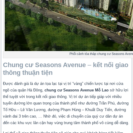
Phối cảnh tòa tháp chung cư Seasons Aven
Chung cư Seasons Avenue
–
kết nối giao
thông thuận tiện
Được đánh giá là dự án tọa lạc tại vị trí “vàng” chiến lược tại nơi cửa
ngõ của quận Hà Đông,
chung cư
Seasons Avenue Mỗ Lao
sở hữu lợi
thế tuyệt vời trong kết nối giao thông. Vị trí dự án tiếp giáp với nhiều
tuyến đường lớn quan trọng của thành phố như đường Trần Phú, đường
Tố Hữu – Lê Văn Lương, đường Phạm Hùng – Khuất Duy Tiến, đường
vành đai 3 trên cao, … Nhờ đó, việc di chuyển của quý cư dân dự án
đến các khu vực lân cận hay vùng trung tâm thành phố vô cùng dễ dàng.