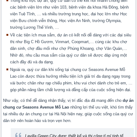
Trong khu vực dự án, quý cư dân có thể kết nối nhanh chóng đến
các bệnh viện lớn như viện 103, bệnh viện đa khoa Hà Đông, bệnh
viện Tuệ Tĩnh, … và nhiều trường trung học, đại học lớn như Học
viện Bưu chính viễn thông, Học viện An Ninh, trường Olympia,
trường Lương Thế Vinh, …
Về các tiện ích mua sắm, dự án có kết nối dễ dàng với các đại siêu
thị như Big C Hồ Gươm, Vinmart, Coopmart,… cùng các khu chợ
dân sinh, chợ đầu mối như chợ Phùng Khoang, chợ Văn Quán,…
Nhờ đó, nhu cầu mua sắm của quý cư dân sẽ được đáp ứng một
cách đầy đủ và đa dạng.
Ngoài ra, quý cư dân khi sống tại chung cư Seasons Avenue Mỗ
Lao
còn được thừa hưởng nhiều tiện ích giải trí đa dạng ngay trong
vài bước chân như rạp chiếu phim, khu vui chơi dành cho trẻ em, …
góp phần nâng tầm chất lượng và đẳng cấp của cuộc sống hiện đại.
Như vậy, có thể dễ dàng nhận thấy, vị trí đắc địa đã mang đến cho
dự án
chung cư
Seasons Avenue Mỗ Lao
những lợi thế ưu việt, khó tìm thấy
tại nhiều dự án chung cư tại Hà Nội hiện nay, giúp cuộc sống của quý cư
dân trở nên hoàn hảo và trọn vẹn hơn.
Lavilla Green City
được thiết kế và thi công tỉ mỉ tinh tế