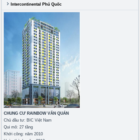
Intercontinental Phú Quốc
CHUNG CƯ RAINBOW VĂN QUÁN
Chủ đầu tư: BIC Việt Nam
Qui mô: 27 tầng
Khởi công: năm 2010