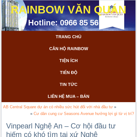
RAINBOW VĂN QUÁN
Hotline: 0966 85 56 85
TRANG CHỦ
CĂN HỘ RAINBOW
TIỆN ÍCH
TIẾN ĐỘ
TIN TỨC
LIÊN HỆ MUA – BÁN
AB Central Square dự án có nhiều sức hút đối với nhà đầu tư
»
«
Cư dân cung cư Seasons Avenue hưởng lợi gì từ vị trí?
Vinpearl Nghệ An – Cơ hội đầu tư
hiếm có khó tìm tại xứ Nghệ