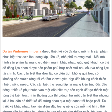
Dự án Vinhomes Imperia
được thiết kế với đa dạng mô hình sản phẩm
như: biệt thự đơn lập, song lập, liền kề, nhà phố thương mại…Mỗi mô
hính sản phẩm lại mang ưu điểm mạnh khác nhau, giúp quý khách có thể
dễ dàng lựa chọn được sản phẩm phù hợp nhất với nhu cầu và năng lực
tài chính. Các căn biệt thự đơn lập có diện tích không quá lớn, có
khoảng sân vườn rộng rãi và tầm view tuyệt đẹp đến khung cảnh thiên
nhiên, sông nước. Các căn biệt thự song lập lại mang kiến trúc độc đáo
riêng, thiết kế phụ thuộc vào một căn biệt thự bên cạnh để tạo thành một
tổng thể kiến trúc, nhìn thoáng qua thì giống như một căn biệt thự nhưng
lại là hai căn có thiết kế đối xứng nhau qua một cạnh trái hoặc phải. Dù
thiết kế khác nhau, tạo nên điểm đặc trưng riêng của mỗi mô hình, thế
nhưng đến khi ghép lại, chúng lại tạo nên vẻ đẹp thống nhất, hài hòa với