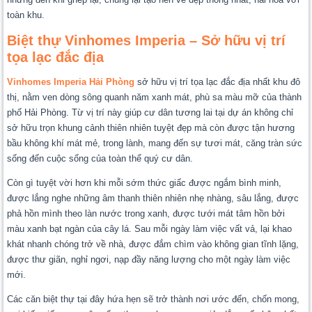
toàn khu.
Biệt thự Vinhomes Imperia – Sở hữu vị trí
tọa lạc đắc địa
Vinhomes Imperia Hải Phòng
sở hữu vị trí tọa lạc đắc địa nhất khu đô
thị, nằm ven dòng sông quanh năm xanh mát, phù sa màu mỡ của thành
phố Hải Phòng. Từ vị trí này giúp cư dân tương lai tại dự án không chỉ
sở hữu trọn khung cảnh thiên nhiên tuyệt đẹp mà còn được tận hương
bầu không khí mát mẻ, trong lành, mang đến sự tươi mát, căng tràn sức
sống đến cuộc sống của toàn thể quý cư dân.
Còn gì tuyệt vời hơn khi mỗi sớm thức giấc được ngắm bình minh,
được lắng nghe những âm thanh thiên nhiên nhẹ nhàng, sâu lắng, được
phả hồn mình theo làn nước trong xanh, được tưới mát tâm hồn bởi
màu xanh bạt ngàn của cây lá. Sau mỗi ngày làm việc vất vả, lại khao
khát nhanh chóng trở về nhà, được đắm chìm vào không gian tĩnh lặng,
được thư giãn, nghỉ ngơi, nạp đầy năng lượng cho một ngày làm việc
mới.
Các căn biệt thự tại đây hứa hẹn sẽ trở thành nơi ước đến, chốn mong,