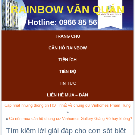
RAINBOW VĂN QUÁN
Hotline: 0966 85 56 85
TRANG CHỦ
CĂN HỘ RAINBOW
TIỆN ÍCH
TIẾN ĐỘ
TIN TỨC
LIÊN HỆ MUA – BÁN
Cập nhật những thông tin HOT nhất về chung cư Vinhomes Phạm Hùng
»
«
Có nên mua căn hộ chung cư Vinhomes Gallery Giảng Võ hay không?
Tìm kiếm lời giải đáp cho cơn sốt biệt