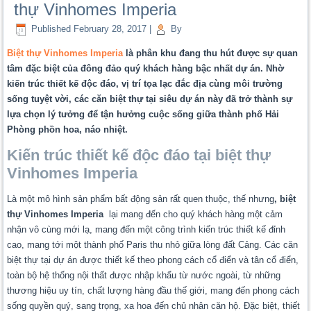
thự Vinhomes Imperia
Published
February 28, 2017
|
By
Biệt thự Vinhomes Imperia
là phân khu đang thu hút được sự quan
tâm đặc biệt của đông đảo quý khách hàng bậc nhất dự án. Nhờ
kiến trúc thiết kế độc đáo, vị trí tọa lạc đắc địa cùng môi trường
sống tuyệt vời, các căn biệt thự tại siêu dự án này đã trở thành sự
lựa chọn lý tưởng để tận hưởng cuộc sống giữa thành phố Hải
Phòng phồn hoa, náo nhiệt.
Kiến trúc thiết kế độc đáo tại biệt thự
Vinhomes Imperia
Là một mô hình sản phẩm bất động sản rất quen thuộc, thế nhưng
, biệt
thự Vinhomes Imperia
lại mang đến cho quý khách hàng một cảm
nhận vô cùng mới lạ, mang đến một công trình kiến trúc thiết kế đỉnh
cao, mang tới một thành phố Paris thu nhỏ giữa lòng đất Cảng. Các căn
biệt thự tại dự án được thiết kế theo phong cách cổ điển và tân cổ điển,
toàn bộ hệ thống nội thất được nhập khẩu từ nước ngoài, từ những
thương hiệu uy tín, chất lượng hàng đầu thế giới, mang đến phong cách
sống quyền quý, sang trọng, xa hoa đến chủ nhân căn hộ. Đặc biệt, thiết